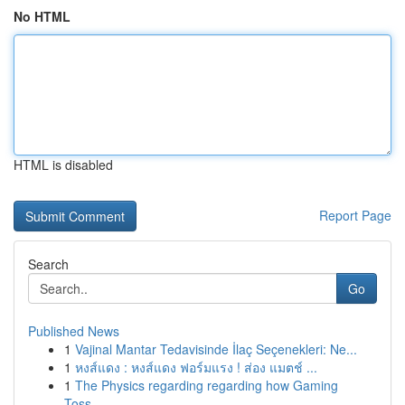
No HTML
HTML is disabled
Report Page
Search
Go
Published News
1
Vajinal Mantar Tedavisinde İlaç Seçenekleri: Ne...
1
หงส์แดง : หงส์แดง ฟอร์มแรง ! ส่อง แมตช์ ...
1
The Physics regarding regarding how Gaming
Toss...