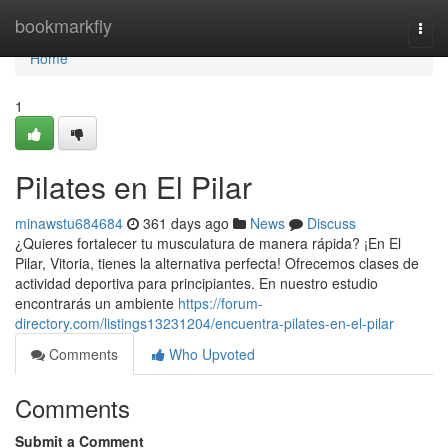
Home
bookmarkfly
Togg
navi
Home
1
Pilates en El Pilar
minawstu684684
361 days ago
News
Discuss
¿Quieres fortalecer tu musculatura de manera rápida? ¡En El
Pilar, Vitoria, tienes la alternativa perfecta! Ofrecemos clases de
actividad deportiva para principiantes. En nuestro estudio
encontrarás un ambiente
https://forum-
directory.com/listings13231204/encuentra-pilates-en-el-pilar
Comments
Who Upvoted
Comments
Submit a Comment