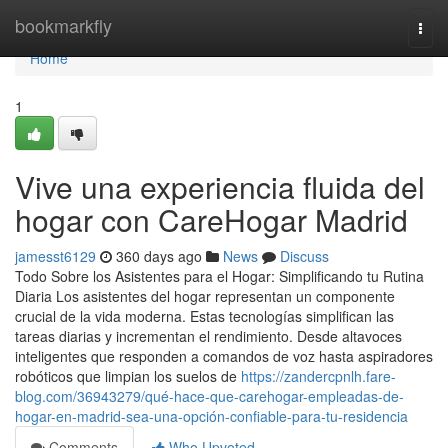
Home
bookmarkfly
Togg
navi
Home
1
Vive una experiencia fluida del
hogar con CareHogar Madrid
jamesst6129
360 days ago
News
Discuss
Todo Sobre los Asistentes para el Hogar: Simplificando tu Rutina
Diaria Los asistentes del hogar representan un componente
crucial de la vida moderna. Estas tecnologías simplifican las
tareas diarias y incrementan el rendimiento. Desde altavoces
inteligentes que responden a comandos de voz hasta aspiradores
robóticos que limpian los suelos de
https://zandercpnlh.fare-
blog.com/36943279/qué-hace-que-carehogar-empleadas-de-
hogar-en-madrid-sea-una-opción-confiable-para-tu-residencia
Comments
Who Upvoted