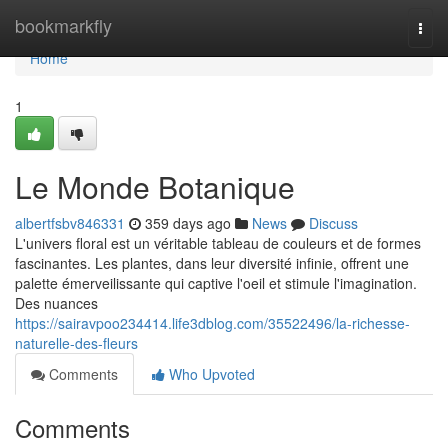
Home
bookmarkfly
Togg
navi
Home
1
Le Monde Botanique
albertfsbv846331
359 days ago
News
Discuss
L'univers floral est un véritable tableau de couleurs et de formes
fascinantes. Les plantes, dans leur diversité infinie, offrent une
palette émerveilissante qui captive l'oeil et stimule l'imagination.
Des nuances
https://sairavpoo234414.life3dblog.com/35522496/la-richesse-
naturelle-des-fleurs
Comments
Who Upvoted
Comments