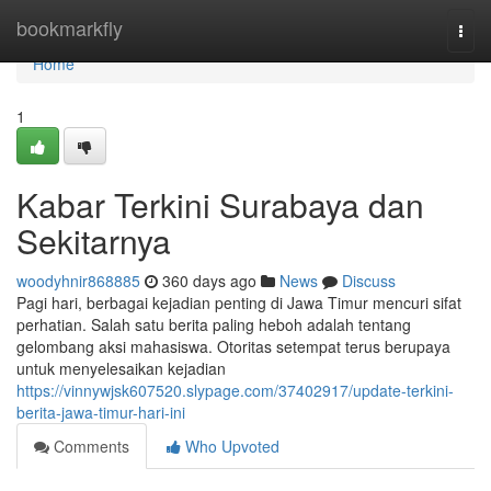
Home
bookmarkfly
Togg
navi
Home
1
Kabar Terkini Surabaya dan
Sekitarnya
woodyhnir868885
360 days ago
News
Discuss
Pagi hari, berbagai kejadian penting di Jawa Timur mencuri sifat
perhatian. Salah satu berita paling heboh adalah tentang
gelombang aksi mahasiswa. Otoritas setempat terus berupaya
untuk menyelesaikan kejadian
https://vinnywjsk607520.slypage.com/37402917/update-terkini-
berita-jawa-timur-hari-ini
Comments
Who Upvoted