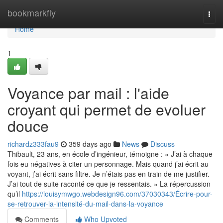
Home
bookmarkfly
Togg
navi
Home
1
Voyance par mail : l'aide
croyant qui permet de evoluer
douce
richardz333fau9
359 days ago
News
Discuss
Thibault, 23 ans, en école d’ingénieur, témoigne : « J’ai à chaque
fois eu négatives à citer un personnage. Mais quand j’ai écrit au
voyant, j’ai écrit sans filtre. Je n’étais pas en train de me justifier.
J’ai tout de suite raconté ce que je ressentais. » La répercussion
qu’il
https://louisymwgo.webdesign96.com/37030343/Écrire-pour-
se-retrouver-la-intensité-du-mail-dans-la-voyance
Comments
Who Upvoted