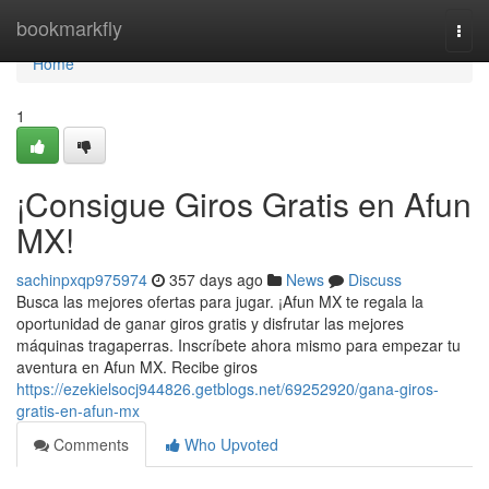
Home
bookmarkfly
Togg
navi
Home
1
¡Consigue Giros Gratis en Afun
MX!
sachinpxqp975974
357 days ago
News
Discuss
Busca las mejores ofertas para jugar. ¡Afun MX te regala la
oportunidad de ganar giros gratis y disfrutar las mejores
máquinas tragaperras. Inscríbete ahora mismo para empezar tu
aventura en Afun MX. Recibe giros
https://ezekielsocj944826.getblogs.net/69252920/gana-giros-
gratis-en-afun-mx
Comments
Who Upvoted