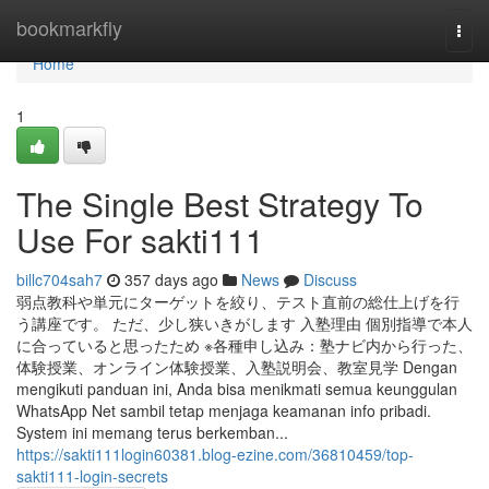
Home
bookmarkfly
Togg
navi
Home
1
The Single Best Strategy To
Use For sakti111
billc704sah7
357 days ago
News
Discuss
弱点教科や単元にターゲットを絞り、テスト直前の総仕上げを行
う講座です。 ただ、少し狭いきがします 入塾理由 個別指導で本人
に合っていると思ったため ※各種申し込み：塾ナビ内から行った、
体験授業、オンライン体験授業、入塾説明会、教室見学 Dengan
mengikuti panduan ini, Anda bisa menikmati semua keunggulan
WhatsApp Net sambil tetap menjaga keamanan info pribadi.
System ini memang terus berkemban...
https://sakti111login60381.blog-ezine.com/36810459/top-
sakti111-login-secrets