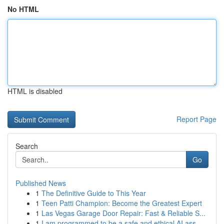
No HTML
HTML is disabled
Report Page
Search
Go
Published News
1
The Definitive Guide to This Year
1
Teen Patti Champion: Become the Greatest Expert
1
Las Vegas Garage Door Repair: Fast & Reliable S...
1
I am programmed to be a safe and ethical AI ass...