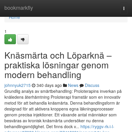
Home
bookmarkfly
Togg
navi
Home
1
Knäsmärta och Löparknä –
praktiska lösningar genom
modern behandling
johnnyuk2715
340 days ago
News
Discuss
Grundlig analys av smärtbehandling: Proloterapins inverkan på
knäledens återhämtning Proloterapi framstår som en innovativ
metod för att behandla knäsmärta. Denna behandlingsform är
designad för att aktivera kroppens egna läkningsprocesser
genom precisa injektioner. Ett växande antal människor som
besväras av kronisk knäsmärta undersöker nu denna
behandlingsmöjlighet. Det finns dock v...
https://ryggv-rk-i-l-