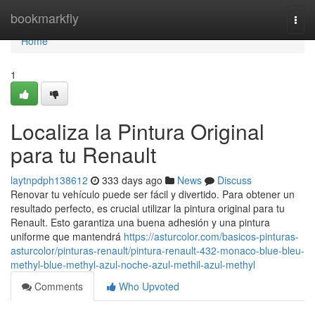
Home
bookmarkfly
Togg
navi
Home
1
Localiza la Pintura Original
para tu Renault
laytnpdph138612
333 days ago
News
Discuss
Renovar tu vehículo puede ser fácil y divertido. Para obtener un
resultado perfecto, es crucial utilizar la pintura original para tu
Renault. Esto garantiza una buena adhesión y una pintura
uniforme que mantendrá
https://asturcolor.com/basicos-pinturas-
asturcolor/pinturas-renault/pintura-renault-432-monaco-blue-bleu-
methyl-blue-methyl-azul-noche-azul-methil-azul-methyl
Comments
Who Upvoted