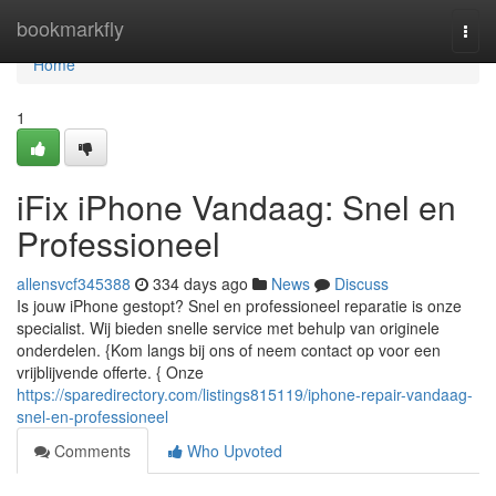
Home
bookmarkfly
Togg
navi
Home
1
iFix iPhone Vandaag: Snel en
Professioneel
allensvcf345388
334 days ago
News
Discuss
Is jouw iPhone gestopt? Snel en professioneel reparatie is onze
specialist. Wij bieden snelle service met behulp van originele
onderdelen. {Kom langs bij ons of neem contact op voor een
vrijblijvende offerte. { Onze
https://sparedirectory.com/listings815119/iphone-repair-vandaag-
snel-en-professioneel
Comments
Who Upvoted