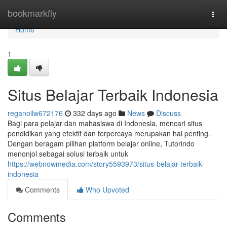
Home
bookmarkfly
Togg
navi
Home
1
Situs Belajar Terbaik Indonesia
reganoilw672176
332 days ago
News
Discuss
Bagi para pelajar dan mahasiswa di Indonesia, mencari situs
pendidikan yang efektif dan terpercaya merupakan hal penting.
Dengan beragam pilihan platform belajar online, Tutorindo
menonjol sebagai solusi terbaik untuk
https://webnowmedia.com/story5593973/situs-belajar-terbaik-
indonesia
Comments
Who Upvoted
Comments