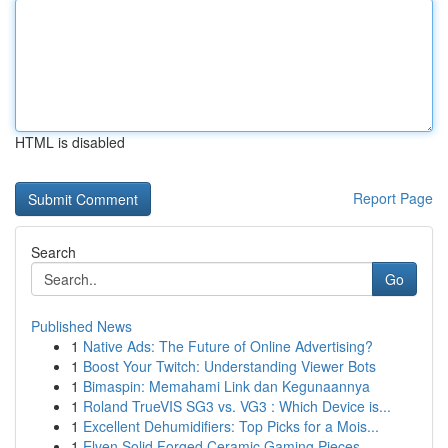
HTML is disabled
Report Page
Search
Go
Published News
1
Native Ads: The Future of Online Advertising?
1
Boost Your Twitch: Understanding Viewer Bots
1
Bimaspin: Memahami Link dan Kegunaannya
1
Roland TrueVIS SG3 vs. VG3 : Which Device is...
1
Excellent Dehumidifiers: Top Picks for a Mois...
1
Elven Solid Forged Ceramic Gaming Pieces ...