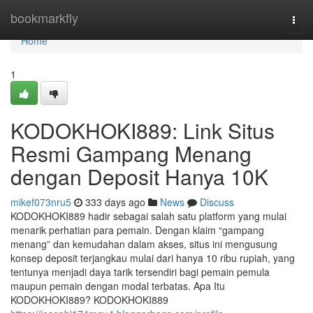
Home
bookmarkfly
Togg
navi
Home
1
KODOKHOKI889: Link Situs
Resmi Gampang Menang
dengan Deposit Hanya 10K
mikef073nru5
333 days ago
News
Discuss
KODOKHOKI889 hadir sebagai salah satu platform yang mulai
menarik perhatian para pemain. Dengan klaim “gampang
menang” dan kemudahan dalam akses, situs ini mengusung
konsep deposit terjangkau mulai dari hanya 10 ribu rupiah, yang
tentunya menjadi daya tarik tersendiri bagi pemain pemula
maupun pemain dengan modal terbatas. Apa Itu
KODOKHOKI889? KODOKHOKI889