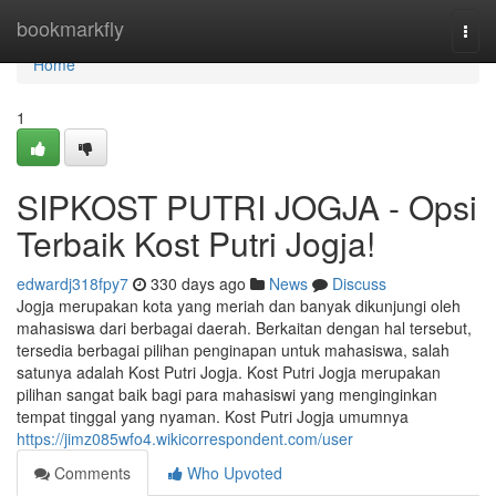
Home
bookmarkfly
Togg
navi
Home
1
SIPKOST PUTRI JOGJA - Opsi
Terbaik Kost Putri Jogja!
edwardj318fpy7
330 days ago
News
Discuss
Jogja merupakan kota yang meriah dan banyak dikunjungi oleh
mahasiswa dari berbagai daerah. Berkaitan dengan hal tersebut,
tersedia berbagai pilihan penginapan untuk mahasiswa, salah
satunya adalah Kost Putri Jogja. Kost Putri Jogja merupakan
pilihan sangat baik bagi para mahasiswi yang menginginkan
tempat tinggal yang nyaman. Kost Putri Jogja umumnya
https://jimz085wfo4.wikicorrespondent.com/user
Comments
Who Upvoted