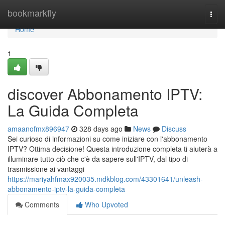
Home
bookmarkfly
Togg
navi
Home
1
discover Abbonamento IPTV:
La Guida Completa
amaanofmx896947
328 days ago
News
Discuss
Sei curioso di informazioni su come iniziare con l'abbonamento
IPTV? Ottima decisione! Questa introduzione completa ti aiuterà a
illuminare tutto ciò che c'è da sapere sull'IPTV, dal tipo di
trasmissione ai vantaggi
https://mariyahfmax920035.mdkblog.com/43301641/unleash-
abbonamento-iptv-la-guida-completa
Comments
Who Upvoted