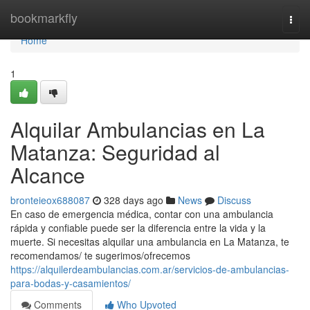
Home
bookmarkfly
Togg
navi
Home
1
Alquilar Ambulancias en La
Matanza: Seguridad al
Alcance
bronteieox688087
328 days ago
News
Discuss
En caso de emergencia médica, contar con una ambulancia
rápida y confiable puede ser la diferencia entre la vida y la
muerte. Si necesitas alquilar una ambulancia en La Matanza, te
recomendamos/ te sugerimos/ofrecemos
https://alquilerdeambulancias.com.ar/servicios-de-ambulancias-
para-bodas-y-casamientos/
Comments
Who Upvoted