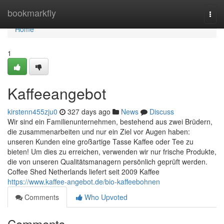
Home
bookmarkfly
Togg
navi
Home
1
Kaffeeangebot
kirstenn455zju0
327 days ago
News
Discuss
Wir sind ein Familienunternehmen, bestehend aus zwei Brüdern,
die zusammenarbeiten und nur ein Ziel vor Augen haben:
unseren Kunden eine großartige Tasse Kaffee oder Tee zu
bieten! Um dies zu erreichen, verwenden wir nur frische Produkte,
die von unseren Qualitätsmanagern persönlich geprüft werden.
Coffee Shed Netherlands liefert seit 2009 Kaffee
https://www.kaffee-angebot.de/bio-kaffeebohnen
Comments
Who Upvoted
Comments