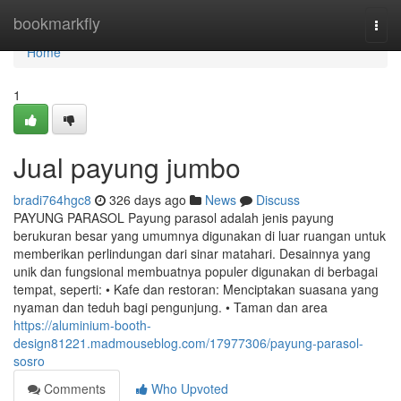
Home
bookmarkfly
Togg
navi
Home
1
Jual payung jumbo
bradi764hgc8
326 days ago
News
Discuss
PAYUNG PARASOL Payung parasol adalah jenis payung
berukuran besar yang umumnya digunakan di luar ruangan untuk
memberikan perlindungan dari sinar matahari. Desainnya yang
unik dan fungsional membuatnya populer digunakan di berbagai
tempat, seperti: • Kafe dan restoran: Menciptakan suasana yang
nyaman dan teduh bagi pengunjung. • Taman dan area
https://aluminium-booth-
design81221.madmouseblog.com/17977306/payung-parasol-
sosro
Comments
Who Upvoted