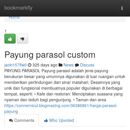
Home
bookmarkfly
Togg
navi
Home
1
Payung parasol custom
jacki157lfw0
325 days ago
News
Discuss
PAYUNG PARASOL Payung parasol adalah jenis payung
berukuran besar yang umumnya digunakan di luar ruangan untuk
memberikan perlindungan dari sinar matahari. Desainnya yang
unik dan fungsional membuatnya populer digunakan di berbagai
tempat, seperti: • Kafe dan restoran: Menciptakan suasana yang
nyaman dan teduh bagi pengunjung. • Taman dan area
https://connernicul.blogmazing.com/36386861/harga-parasol-
payung
Comments
Who Upvoted