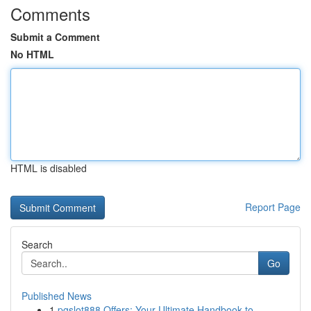
Comments
Submit a Comment
No HTML
HTML is disabled
Report Page
Search
Go
Published News
1
pgslot888 Offers: Your Ultimate Handbook to ...