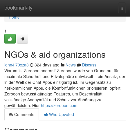
Home
bookmarkfly
Togg
navi
Home
1
NGOs & aid organizations
john4i79xza3
324 days ago
News
Discuss
Warum ist Zerooon anders? Zerooon wurde von Grund auf für
maximale Sicherheit und Privatsphäre entwickelt – ein Ansatz, der
in der Welt der Chat-Apps einzigartig ist. Im Gegensatz zu
herkömmlichen Apps, die Komfortfunktionen priorisieren, opfert
Zerooon bewusst gängige Features, um Dezentralität,
vollständige Anonymität und Schutz vor Abhörung zu
gewährleisten. Hier
https://zerooon.com
Comments
Who Upvoted
Comments