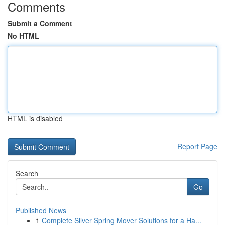
Comments
Submit a Comment
No HTML
HTML is disabled
Report Page
Search
Go
Published News
1
Complete Silver Spring Mover Solutions for a Ha...