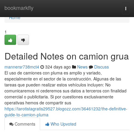
Home
bookmarkfly
Togg
navi
Home
1
Detailed Notes on camion grua
mannersr738mct4
324 days ago
News
Discuss
El uso de camiones con pluma es amplio y variado,
especialmente en el sector de la construcción. Algunas de las
tareas que pueden realizar estos vehículos incluyen: No
comunicaremos ni cederemos sus datos a terceros con finalidad
comercial o publicitaria. Si por cuestiones exclusivamente
operativas hemos de compartir sus
https://tarotistagratis29527.blogozz.com/36461232/the-definitive-
guide-to-camion-pluma
Comments
Who Upvoted