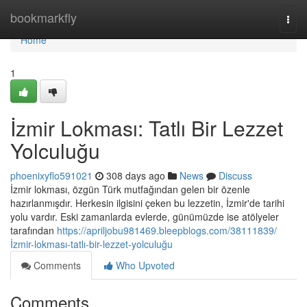
Home
bookmarkfly
Togg
navi
Home
1
İzmir Lokması: Tatlı Bir Lezzet
Yolculuğu
phoenixyflo591021
308 days ago
News
Discuss
İzmir lokması, özgün Türk mutfağından gelen bir özenle
hazırlanmışdır. Herkesin ilgisini çeken bu lezzetin, İzmir'de tarihi
yolu vardır. Eski zamanlarda evlerde, günümüzde ise atölyeler
tarafından
https://apriljobu981469.bleepblogs.com/38111839/
İzmir-lokması-tatlı-bir-lezzet-yolculuğu
Comments
Who Upvoted
Comments