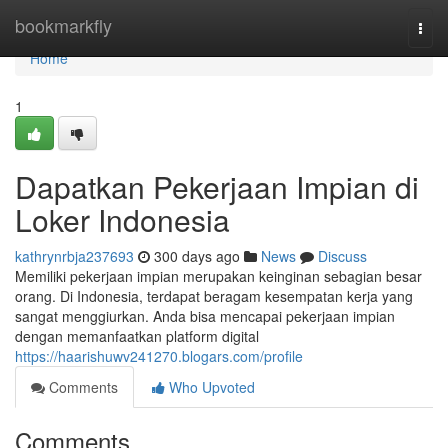
Home
bookmarkfly
Togg
navi
Home
1
Dapatkan Pekerjaan Impian di
Loker Indonesia
kathrynrbja237693
300 days ago
News
Discuss
Memiliki pekerjaan impian merupakan keinginan sebagian besar
orang. Di Indonesia, terdapat beragam kesempatan kerja yang
sangat menggiurkan. Anda bisa mencapai pekerjaan impian
dengan memanfaatkan platform digital
https://haarishuwv241270.blogars.com/profile
Comments
Who Upvoted
Comments