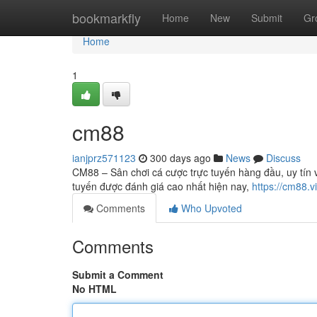
Home
bookmarkfly
Home
New
Submit
Gr
Home
1
cm88
ianjprz571123
300 days ago
News
Discuss
CM88 – Sân chơi cá cược trực tuyến hàng đầu, uy tín 
tuyến được đánh giá cao nhất hiện nay,
https://cm88.vi
Comments
Who Upvoted
Comments
Submit a Comment
No HTML