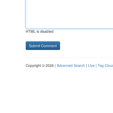
HTML is disabled
Copyright © 2026 |
Advanced Search
|
Live
|
Tag Clou