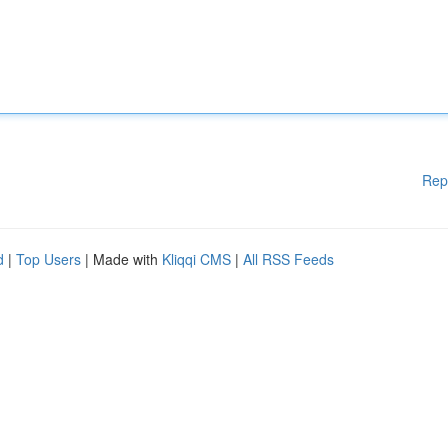
Rep
d
|
Top Users
| Made with
Kliqqi CMS
|
All RSS Feeds