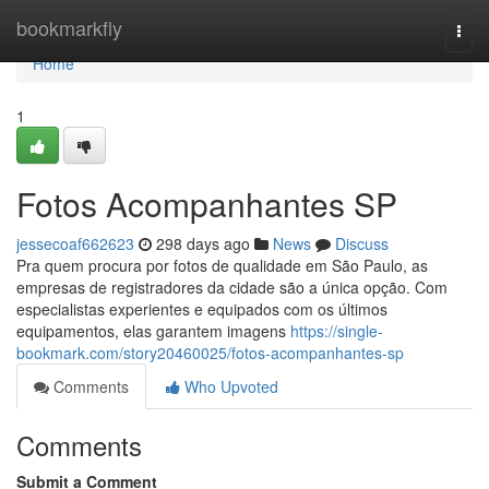
Home
bookmarkfly
Togg
navi
Home
1
Fotos Acompanhantes SP
jessecoaf662623
298 days ago
News
Discuss
Pra quem procura por fotos de qualidade em São Paulo, as
empresas de registradores da cidade são a única opção. Com
especialistas experientes e equipados com os últimos
equipamentos, elas garantem imagens
https://single-
bookmark.com/story20460025/fotos-acompanhantes-sp
Comments
Who Upvoted
Comments
Submit a Comment