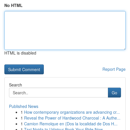
No HTML
HTML is disabled
Report Page
Search
Go
Published News
1
How contemporary organizations are advancing cr...
1
Reveal the Power of Hardwood Charcoal : A Authe...
1
Camion Remolque en {Dos la localidad de Dos H...
1
Taxi Noida to Udaipur Book Your Ride Now