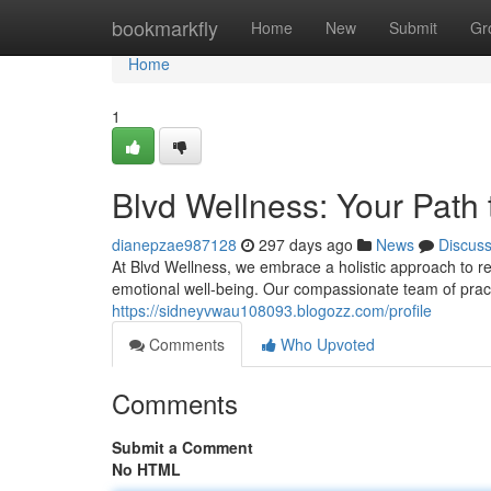
Home
bookmarkfly
Home
New
Submit
Gr
Home
1
Blvd Wellness: Your Path 
dianepzae987128
297 days ago
News
Discus
At Blvd Wellness, we embrace a holistic approach to re
emotional well-being. Our compassionate team of practi
https://sidneyvwau108093.blogozz.com/profile
Comments
Who Upvoted
Comments
Submit a Comment
No HTML