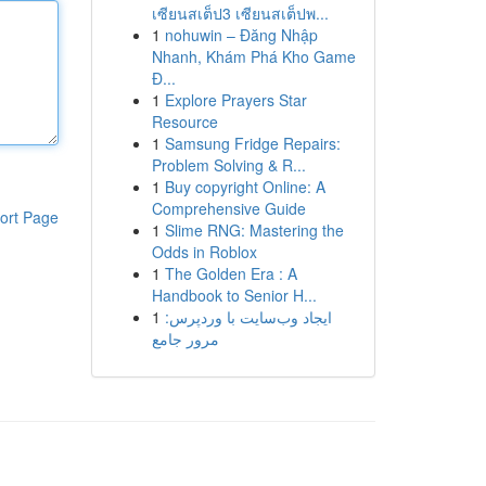
เซียนสเต็ป3 เซียนสเต็ปพ...
1
nohuwin – Đăng Nhập
Nhanh, Khám Phá Kho Game
Đ...
1
Explore Prayers Star
Resource
1
Samsung Fridge Repairs:
Problem Solving & R...
1
Buy copyright Online: A
Comprehensive Guide
ort Page
1
Slime RNG: Mastering the
Odds in Roblox
1
The Golden Era : A
Handbook to Senior H...
1
ایجاد وب‌سایت با وردپرس:
مرور جامع