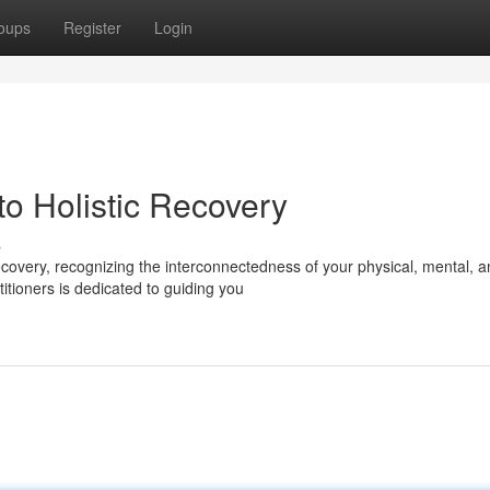
oups
Register
Login
to Holistic Recovery
s
covery, recognizing the interconnectedness of your physical, mental, 
tioners is dedicated to guiding you