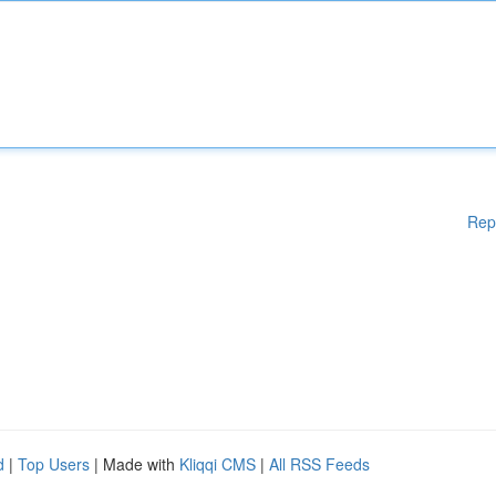
Rep
d
|
Top Users
| Made with
Kliqqi CMS
|
All RSS Feeds