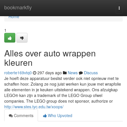
Home
bookmarkfly
Togg
navi
Home
1
Alles over auto wrappen
kleuren
roberte169vtq0
297 days ago
News
Discuss
Je hoeft deze apparatuur beslist verder ook niet opnieuw met te
schaffen hoor. Zolang ze nog juist werken kun jouw met wrapfolie
alle elementen in je keuken uitstekend wrappen. Ons afzuigkap
LEGO® kan zijn a trademark of the LEGO Group ofwel
companies. The LEGO group does not sponsor, authorize or
http://www.stes.tyc.edu.tw/xoops/
Comments
Who Upvoted