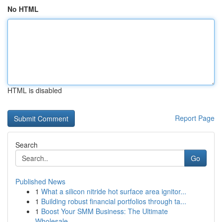
No HTML
HTML is disabled
Report Page
Search
Go
Published News
1
What a silicon nitride hot surface area ignitor...
1
Building robust financial portfolios through ta...
1
Boost Your SMM Business: The Ultimate
Wholesale...