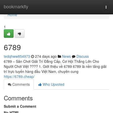
Home
bookmarkfly
Togg
navi
Home
1
6789
tedqhww854973
274 days ago
News
Discuss
6789 – Sân Chơi Giải Trí Đẳng Cấp, Cơ Hội Thắng Lớn Cho
Người Chơi Việt ???? 1. Giới thiệu về 6789 6789 là nền tảng giải
trí trực tuyến hàng đầu Việt Nam, chuyên cung
https://6789.cheap/
Comments
Who Upvoted
Comments
Submit a Comment
No HTML