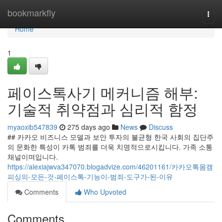
Home
bookmarkfly
Togg
navi
Home
1
페이스톡사기 메커니즘 해부:
기술적 취약점과 심리적 함정
myaoxib547839
275 days ago
News
Discuss
## 카카오 비즈니스 모델과 보안 투자의 불균형 한국 사회의 집단주
의 문화한 특성이 카톡 범죄를 더욱 치명적으로시킵니다. 가족 소통
채널이며입니다.
https://alexiajwva347070.blogadvize.com/46201161/카카오톡몸캠
피싱의-모든-것-페이스톡-기능이-범죄-도구가-된-이유
Comments
Who Upvoted
Comments