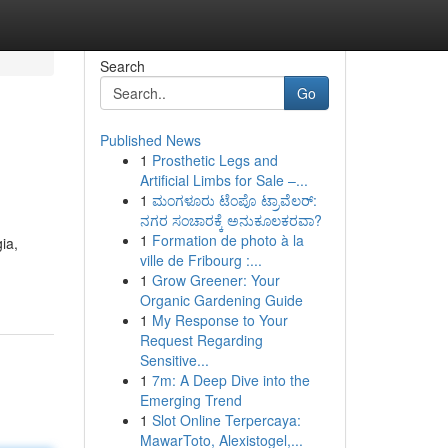
Search
Go
Published News
1
Prosthetic Legs and
Artificial Limbs for Sale –...
1
ಮಂಗಳೂರು ಟೆಂಪೊ ಟ್ರಾವೆಲರ್:
ನಗರ ಸಂಚಾರಕ್ಕೆ ಅನುಕೂಲಕರವಾ?
1
Formation de photo à la
ia,
ville de Fribourg :...
1
Grow Greener: Your
Organic Gardening Guide
1
My Response to Your
Request Regarding
Sensitive...
1
7m: A Deep Dive into the
Emerging Trend
1
Slot Online Terpercaya:
MawarToto, Alexistogel,...