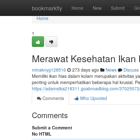
Home
bookmarkfly
Home
New
Submit
Gr
Home
1
Merawat Kesehatan Ikan 
minaknyg128516
273 days ago
News
Discuss
Memiliki ikan hias dalam kolam merupakan aktivitas 
penting untuk memperhatikan beberapa hal krusial. Per
https://adamstka218311.goabroadblog.com/37025572/
Comments
Who Upvoted
Comments
Submit a Comment
No HTML