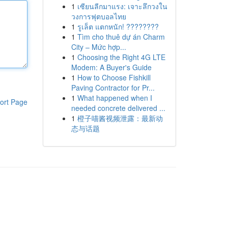
1
เซียนลีกมาแรง: เจาะลึกวงใน
วงการฟุตบอลไทย
1
รูเล็ต แตกหนัก! ????????
1
Tìm cho thuê dự án Charm
City – Mức hợp...
1
Choosing the Right 4G LTE
Modem: A Buyer's Guide
1
How to Choose Fishkill
Paving Contractor for Pr...
1
What happened when I
ort Page
needed concrete delivered ...
1
橙子喵酱视频泄露：最新动
态与话题