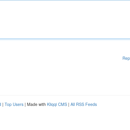
Rep
d
|
Top Users
| Made with
Kliqqi CMS
|
All RSS Feeds