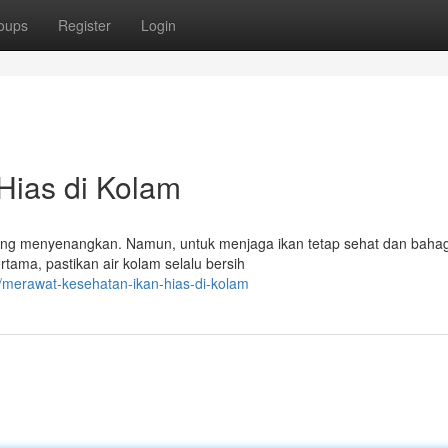
oups
Register
Login
Hias di Kolam
yang menyenangkan. Namun, untuk menjaga ikan tetap sehat dan bahag
tama, pastikan air kolam selalu bersih
merawat-kesehatan-ikan-hias-di-kolam