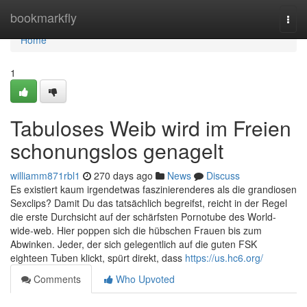
Home
bookmarkfly
Togg
navi
Home
1
Tabuloses Weib wird im Freien
schonungslos genagelt
williamm871rbl1
270 days ago
News
Discuss
Es existiert kaum irgendetwas faszinierenderes als die grandiosen
Sexclips? Damit Du das tatsächlich begreifst, reicht in der Regel
die erste Durchsicht auf der schärfsten Pornotube des World-
wide-web. Hier poppen sich die hübschen Frauen bis zum
Abwinken. Jeder, der sich gelegentlich auf die guten FSK
eighteen Tuben klickt, spürt direkt, dass
https://us.hc6.org/
Comments
Who Upvoted