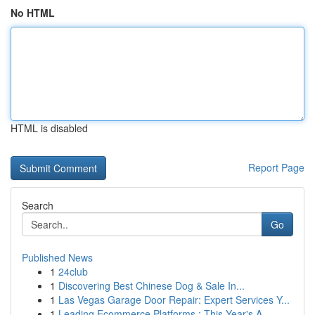
No HTML
HTML is disabled
Report Page
Search
Go
Published News
1
24club
1
Discovering Best Chinese Dog & Sale In...
1
Las Vegas Garage Door Repair: Expert Services Y...
1
Leading Ecommerce Platforms : This Year's A...