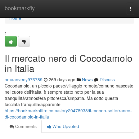
Home
bookmarkfly
Togg
navi
Home
1
Il mercato nero di Cocodamolo
in Italia
amaanveey976789
269 days ago
News
Discuss
Cocodamolo, un piccolo paese/villaggio remoto/comune nascosto
nel cuore dell'Italia, è sempre stato noto per la sua
tranquillità/atmosfera pittoresca/simpatia. Ma sotto questa
facciata tranquilla/apparente
https://bookmarkoffire.com/story20478938/il-mondo-sotterraneo-
di-cocodamolo-in-italia
Comments
Who Upvoted