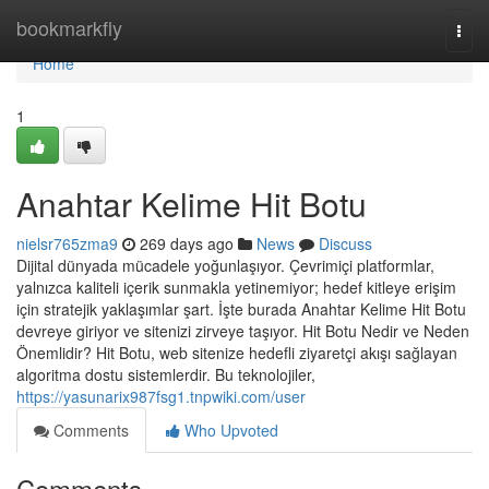
Home
bookmarkfly
Togg
navi
Home
1
Anahtar Kelime Hit Botu
nielsr765zma9
269 days ago
News
Discuss
Dijital dünyada mücadele yoğunlaşıyor. Çevrimiçi platformlar,
yalnızca kaliteli içerik sunmakla yetinemiyor; hedef kitleye erişim
için stratejik yaklaşımlar şart. İşte burada Anahtar Kelime Hit Botu
devreye giriyor ve sitenizi zirveye taşıyor. Hit Botu Nedir ve Neden
Önemlidir? Hit Botu, web sitenize hedefli ziyaretçi akışı sağlayan
algoritma dostu sistemlerdir. Bu teknolojiler,
https://yasunarix987fsg1.tnpwiki.com/user
Comments
Who Upvoted
Comments