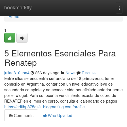
Home
bookmarkfly
Togg
navi
Home
1
5 Elementos Esenciales Para
Renatep
juliae310nbn4
266 days ago
News
Discuss
Entre ellos se encuentra ser anciano de 18 primaveras, tener
domicilio en Argentina, contar con un nivel educativo leve de
secundaria completa y no acaecer sido beneficiado anteriormente
por el widget. Para conocer la vencimiento exacta de cobro de
⁣RENATEP en el mes en curso, consulta el calendario de ​pagos
https://edithp875dsf1.blogmazing.com/profile
Comments
Who Upvoted