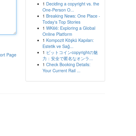
1
Deciding a copyright vs. the
One-Person O...
1
Breaking News: One Place -
Today's Top Stories
1
WK66: Exploring a Global
Online Platform
1
Kompozit Köşkü Kapıları:
Estetik ve Sağ...
1
ビットコインcopyrightの魅
ort Page
力：安全で匿名なオンラ...
1
Check Booking Details:
Your Current Rail ...