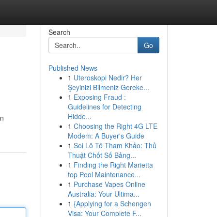
Search
Go
Published News
1
Uteroskopi Nedir? Her
Şeyinizi Bilmeniz Gereke...
1
Exposing Fraud :
Guidelines for Detecting
Hidde...
ến
1
Choosing the Right 4G LTE
Modem: A Buyer's Guide
1
Soi Lô Tô Tham Khảo: Thủ
Thuật Chốt Số Bảng...
1
Finding the Right Marietta
top Pool Maintenance...
1
Purchase Vapes Online
Australia: Your Ultima...
1
{Applying for a Schengen
Visa: Your Complete F...