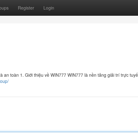
oups
Register
Login
à an toàn 1. Giới thiệu về WIN777 WIN777 là nền tảng giải trí trực tuy
roup/