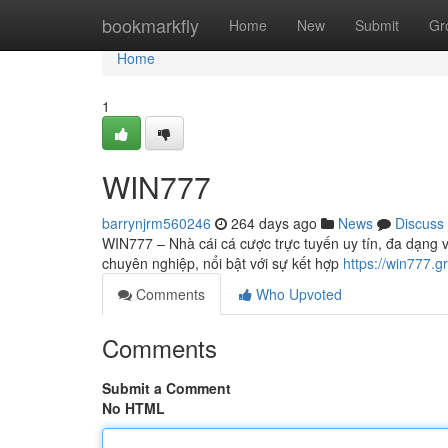
Home
bookmarkfly
Home
New
Submit
Gr
Home
1
WIN777
barrynjrm560246
264 days ago
News
Discuss
WIN777 – Nhà cái cá cược trực tuyến uy tín, đa dạng v
chuyên nghiệp, nổi bật với sự kết hợp
https://win777.g
Comments
Who Upvoted
Comments
Submit a Comment
No HTML