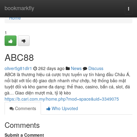
Home
bookmarkfly
Togg
navi
Home
1
ABC88
oliver5g81dlr1
262 days ago
News
Discuss
ABC8 là thương hiệu cá cược trực tuyến uy tín hàng đầu Châu Á,
nổi bật với tốc độ giao dịch nhanh như chớp, hệ thống bảo mật
tuyệt đối và kho game đa dạng: thể thao, casino, bắn cá, slot, đá
gà… Giao diện mượt mà, tỷ lệ kèo
https://b.cari.com.my/home.php?mod=space&uid=3349075
Comments
Who Upvoted
Comments
Submit a Comment