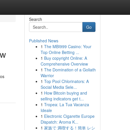
Search
Go
Published News
1
The MBI999 Casino: Your
ow
Top Online Betting ...
1
Buy copyright Online: A
Comprehensive Overview
1
The Domination of a Goliath
Warrior
ios
1
Top Pool Chlorinators: A
Social Media Sele...
1
How Bitcoin buying and
selling indicators get t...
1
Tropea: La Tua Vacanza
Ideale
1
Electronic Cigarette Europe
Dispatch: Aroma K...
1
家族で 満喫する！簡単 レシ