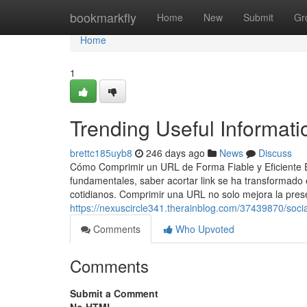
Home
bookmarkfly
Home
New
Submit
Gr
Home
1
Trending Useful Informati
brettc185uyb8
246 days ago
News
Discuss
Cómo Comprimir un URL de Forma Fiable y Eficiente En 
fundamentales, saber acortar link se ha transformado 
cotidianos. Comprimir una URL no solo mejora la prese
https://nexuscircle341.therainblog.com/37439870/socia
Comments
Who Upvoted
Comments
Submit a Comment