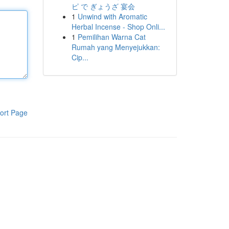
ピ で ぎょうざ 宴会
1
Unwind with Aromatic
Herbal Incense - Shop Onli...
1
Pemilihan Warna Cat
Rumah yang Menyejukkan:
Cip...
ort Page