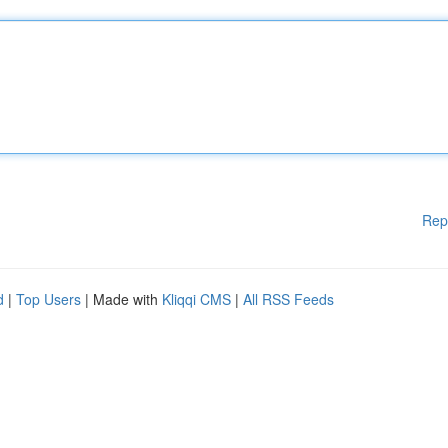
Rep
d
|
Top Users
| Made with
Kliqqi CMS
|
All RSS Feeds