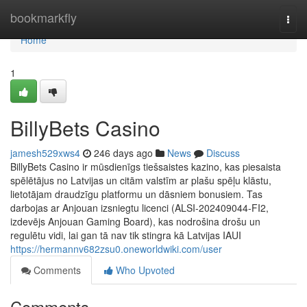
Home
bookmarkfly
Togg
navi
Home
1
BillyBets Casino
jamesh529xws4
246 days ago
News
Discuss
BillyBets Casino ir mūsdienīgs tiešsaistes kazino, kas piesaista
spēlētājus no Latvijas un citām valstīm ar plašu spēļu klāstu,
lietotājam draudzīgu platformu un dāsniem bonusiem. Tas
darbojas ar Anjouan izsniegtu licenci (ALSI-202409044-FI2,
izdevējs Anjouan Gaming Board), kas nodrošina drošu un
regulētu vidi, lai gan tā nav tik stingra kā Latvijas IAUI
https://hermannv682zsu0.oneworldwiki.com/user
Comments
Who Upvoted
Comments