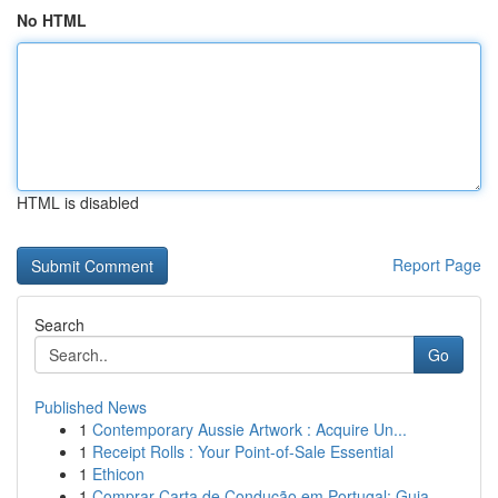
No HTML
HTML is disabled
Report Page
Search
Go
Published News
1
Contemporary Aussie Artwork : Acquire Un...
1
Receipt Rolls : Your Point-of-Sale Essential
1
Ethicon
1
Comprar Carta de Condução em Portugal: Guia