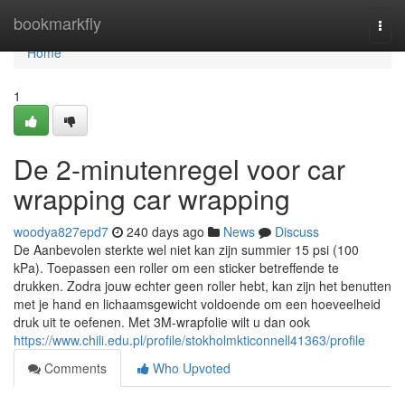
Home
bookmarkfly
Togg
navi
Home
1
De 2-minutenregel voor car
wrapping car wrapping
woodya827epd7
240 days ago
News
Discuss
De Aanbevolen sterkte wel niet kan zijn summier 15 psi (100
kPa). Toepassen een roller om een sticker betreffende te
drukken. Zodra jouw echter geen roller hebt, kan zijn het benutten
met je hand en lichaamsgewicht voldoende om een hoeveelheid
druk uit te oefenen. Met 3M-wrapfolie wilt u dan ook
https://www.chili.edu.pl/profile/stokholmkticonnell41363/profile
Comments
Who Upvoted