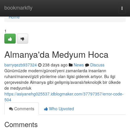
Home
bookmarkfly
Togg
navi
Home
1
Almanya'da Medyum Hoca
barryqezb937324
238 days ago
News
Discuss
Günümüzde modern/güncel/yeni zamanlarda insanların
ruhani/manevi/gizli yönlerine olan ilgisi giderek artıyor. Bu ilgi
çerçevesinde Almanya gibi gelişmiş/avanslı/teknolojik bir ülkede
de medyumluk
https://asiyanehg025537.idblogmaker.com/37797357/error-code-
504
Comments
Who Upvoted
Comments