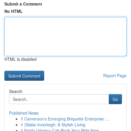
Submit a Comment
No HTML
HTML is disabled
Report Page
Search
Go
Published News
1
Cameroon's Emerging Briquette Enterprise: ...
1
{Slabs Inverleigh: A Stylish Living
1
Noida Udaipur Cab Book Your Ride Now