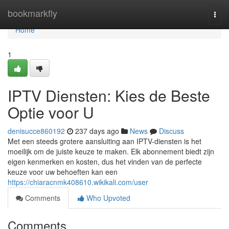
Home
bookmarkfly
Togg
navi
Home
1
IPTV Diensten: Kies de Beste
Optie voor U
denisucce860192
237 days ago
News
Discuss
Met een steeds grotere aansluiting aan IPTV-diensten is het
moeilijk om de juiste keuze te maken. Elk abonnement biedt zijn
eigen kenmerken en kosten, dus het vinden van de perfecte
keuze voor uw behoeften kan een
https://chiaracnmk408610.wikikali.com/user
Comments
Who Upvoted
Comments