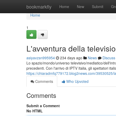
Home
bookmarkfly
Home
New
Submit
Gr
Home
1
L'avventura della television
asiyavzsn995954
234 days ago
News
Discuss
Lo spazio/mondo/universo televisivo/mediatico/dell'int
precedenti. Con l'arrivo di IPTV Italia, gli spettatori it
https://chiaradmfq779172.blog2news.com/39530525/la-n
Comments
Who Upvoted
Comments
Submit a Comment
No HTML