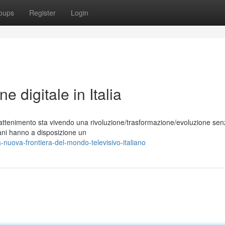
oups
Register
Login
e digitale in Italia
rattenimento sta vivendo una rivoluzione/trasformazione/evoluzione se
aliani hanno a disposizione un
uova-frontiera-del-mondo-televisivo-italiano