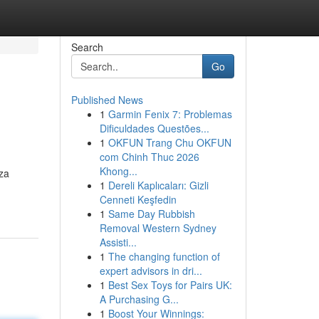
Search
Go
Published News
1
Garmin Fenix 7: Problemas
Dificuldades Questões...
1
OKFUN Trang Chu OKFUN
com Chinh Thuc 2026
Khong...
nza
1
Dereli Kaplıcaları: Gizli
Cenneti Keşfedin
1
Same Day Rubbish
Removal Western Sydney
Assisti...
1
The changing function of
expert advisors in dri...
1
Best Sex Toys for Pairs UK:
A Purchasing G...
1
Boost Your Winnings: