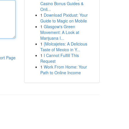
Casino Bonus Guides &
Onli...
1
Download Pixidust: Your
Guide to Magic on Mobile
1
Glasgow's Green
Movement: A Look at
Marijuana I...
1
{Molcajetes: A Delicious
Taste of Mexico in Y...
1
I Cannot Fulfill This
ort Page
Request
1
Work From Home: Your
Path to Online Income