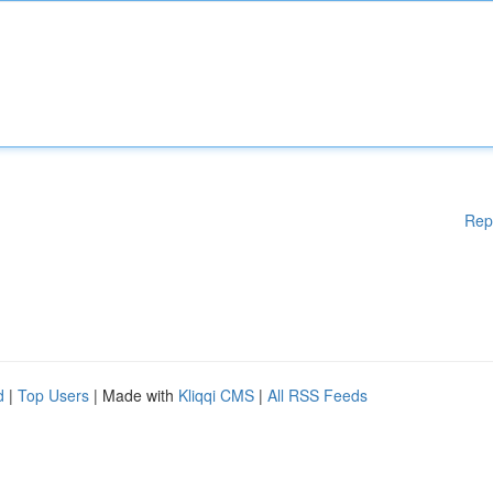
Rep
d
|
Top Users
| Made with
Kliqqi CMS
|
All RSS Feeds