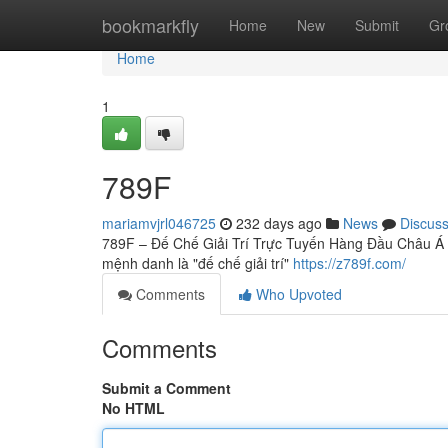
Home
bookmarkfly
Home
New
Submit
Gr
Home
1
789F
mariamvjrl046725
232 days ago
News
Discus
789F – Đế Chế Giải Trí Trực Tuyến Hàng Đầu Châu Á 1.
mệnh danh là "đế chế giải trí"
https://z789f.com/
Comments
Who Upvoted
Comments
Submit a Comment
No HTML