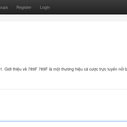
oups
Register
Login
s
 Giới thiệu về 789F 789F là một thương hiệu cá cược trực tuyến nổi 