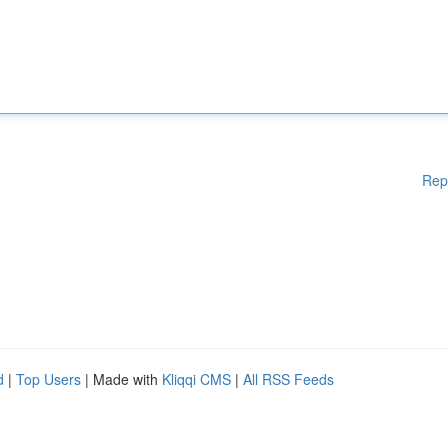
Rep
d
|
Top Users
| Made with
Kliqqi CMS
|
All RSS Feeds