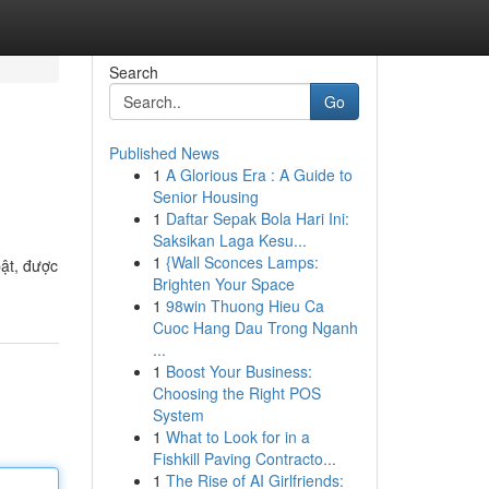
Search
Go
Published News
1
A Glorious Era : A Guide to
Senior Housing
1
Daftar Sepak Bola Hari Ini:
Saksikan Laga Kesu...
1
{Wall Sconces Lamps:
bật, được
Brighten Your Space
1
98win Thuong Hieu Ca
Cuoc Hang Dau Trong Nganh
...
1
Boost Your Business:
Choosing the Right POS
System
1
What to Look for in a
Fishkill Paving Contracto...
1
The Rise of AI Girlfriends: