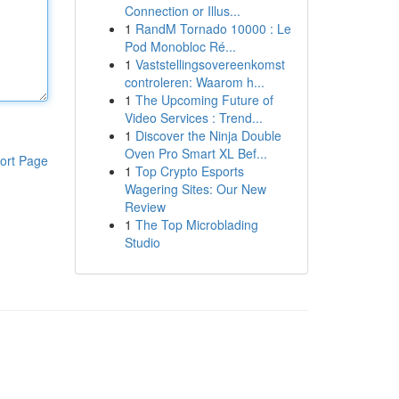
Connection or Illus...
1
RandM Tornado 10000 : Le
Pod Monobloc Ré...
1
Vaststellingsovereenkomst
controleren: Waarom h...
1
The Upcoming Future of
Video Services : Trend...
1
Discover the Ninja Double
Oven Pro Smart XL Bef...
ort Page
1
Top Crypto Esports
Wagering Sites: Our New
Review
1
The Top Microblading
Studio