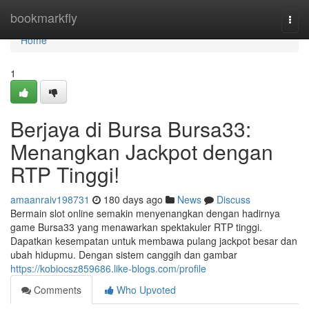
Home
bookmarkfly
Togg
navi
Home
1
Berjaya di Bursa Bursa33:
Menangkan Jackpot dengan
RTP Tinggi!
amaanraiv198731
180 days ago
News
Discuss
Bermain slot online semakin menyenangkan dengan hadirnya
game Bursa33 yang menawarkan spektakuler RTP tinggi.
Dapatkan kesempatan untuk membawa pulang jackpot besar dan
ubah hidupmu. Dengan sistem canggih dan gambar
https://kobiocsz859686.like-blogs.com/profile
Comments
Who Upvoted