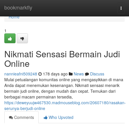
Home
bookmarkfly
Togg
navi
Home
1
Nikmati Sensasi Bermain Judi
Online
nannieafni509248
178 days ago
News
Discuss
Mulai petualangan komunitas online yang mengasyikkan di mana
Anda dapat menemukan kesenangan. Nikmati sensasi menarik
bermain judi online, dengan mudah dan cepat. Temukan dari
berbagai macam permainan tersedia,
https://deweyuujw467530.madmouseblog.com/20607180/rasakan-
serunya-berjudi-online
Comments
Who Upvoted